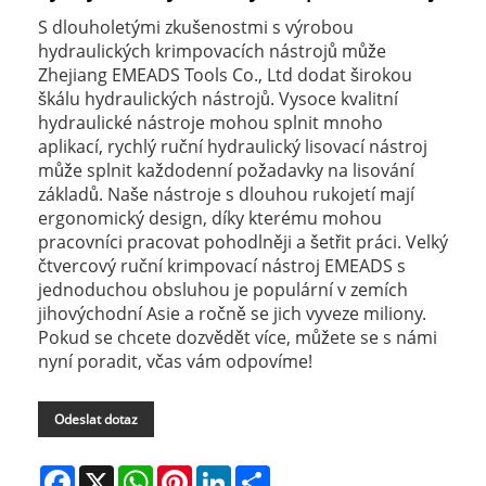
S dlouholetými zkušenostmi s výrobou
hydraulických krimpovacích nástrojů může
Zhejiang EMEADS Tools Co., Ltd dodat širokou
škálu hydraulických nástrojů. Vysoce kvalitní
hydraulické nástroje mohou splnit mnoho
aplikací, rychlý ruční hydraulický lisovací nástroj
může splnit každodenní požadavky na lisování
základů. Naše nástroje s dlouhou rukojetí mají
ergonomický design, díky kterému mohou
pracovníci pracovat pohodlněji a šetřit práci. Velký
čtvercový ruční krimpovací nástroj EMEADS s
jednoduchou obsluhou je populární v zemích
jihovýchodní Asie a ročně se jich vyveze miliony.
Pokud se chcete dozvědět více, můžete se s námi
nyní poradit, včas vám odpovíme!
Odeslat dotaz
Facebook
X
WhatsApp
Pinterest
LinkedIn
Share