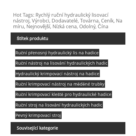
Hot Tags: Rychlý ruční hydraulický lisovací
nástroj, Výrobci, Dodavatelé, Továrna, Ceník, Na
míru, Nejnovější, Nízká cena, Odolný, Čína
Štítek produktu
Ruční přenosný hydraulický lis na hadice
Ruční nástroj na lisování hydraulických hadic
Hydraulický krimpovací nástroj na hadice
Ruční krimpovací nástroj na měděné trubky
Ruční krimpovací kleště pro hydraulické hadice
Ruční stroj na lisování hydraulických hadic
Pevný krimpovací stroj
Související kategorie