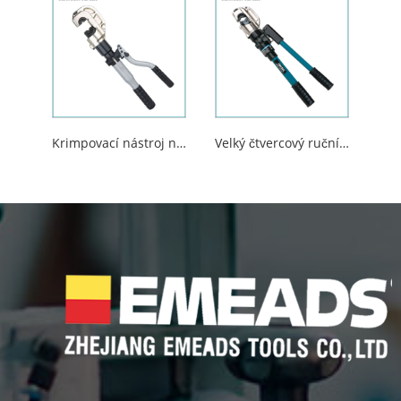
Krimpovací nástroj na měděné a hliníkové koncovky
Velký čtvercový ruční krimpovací nástroj