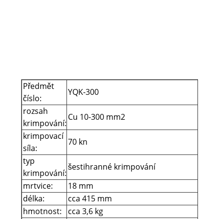
krab
Přís
Kri
čelis
Předmět
YQK-300
číslo:
rozsah
Cu 10-300 mm2
krimpování:
krimpovací
70 kn
síla:
typ
šestihranné krimpování
krimpování:
mrtvice:
18 mm
délka:
cca 415 mm
hmotnost:
cca 3,6 kg