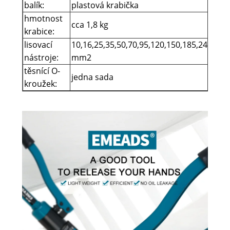
balík:
plastová krabička
hmotnost
cca 1,8 kg
krabice:
lisovací
10,16,25,35,50,70,95,120,150,185,240,300
nástroje:
mm2
těsnící O-
jedna sada
kroužek: