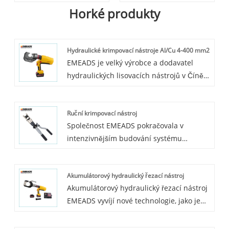
Horké produkty
Hydraulické krimpovací nástroje Al/Cu 4-400 mm2
EMEADS je velký výrobce a dodavatel
hydraulických lisovacích nástrojů v Číně,
včetně lisování, řezání, děrování, zvedáků
a hydraulických stahováků atd. Již mnoho
Ruční krimpovací nástroj
let se specializujeme na hydraulické
Společnost EMEADS pokračovala v
nástroje. Většina našich produktů jsou 4-
intenzivnějším budování systému
400mm2 AL/Cu hydraulické krimpovací
managementu kvality ISO9001, ERP
nástroje, které mají dobrou cenovou
systému a certifikace CE. Společnost
výhodu a pokrývají většinu evropských a
Akumulátorový hydraulický řezací nástroj
EMEADS se snažila zvýšit úroveň řízení
amerických trhů. Doporučujeme, abyste
Akumulátorový hydraulický řezací nástroj
podniku, stala se špičkovou výrobní
si shromáždili naše webové stránky a my
EMEADS vyvíjí nové technologie, jako je
základnou hydraulických systémů s do
vám budeme pravidelně ukazovat
bezkomutátorový motor, bezuhlíkový
určité míry mezinárodní
nejnovější zprávy. Těšíme se, že se
kartáč, bezúdržbová ochrana proti
konkurenceschopností. Ruční krimpovací
staneme vaším dlouhodobým partnerem