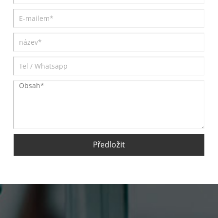
maximálního tlaku, se dokončí lisování a
píst se automaticky resetuje.
Předložit