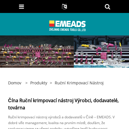
Domov
>
Produkty
>
Ruční Krimpovací Nástroj
Čína Ruční krimpovací nástroj Výrobci, dodavatelé,
továrna
Ruční krimpovací nástroj výrobců a dodavatelů v Číně – EMEADS. V
dobré víře management, kvalita na prvním místě, doufám, že
spolupracujeme se všemi podniky, vytvoříme lepší budoucnost.