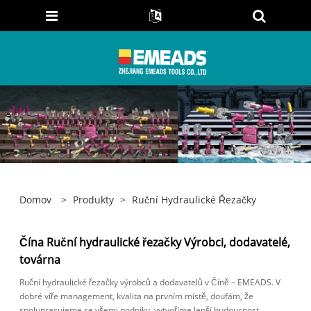
Domov
>
Produkty
>
Ruční Hydraulické Řezačky
Čína Ruční hydraulické řezačky Výrobci, dodavatelé,
továrna
Ruční hydraulické řezačky výrobců a dodavatelů v Číně – EMEADS. V
dobré víře management, kvalita na prvním místě, doufám, že
spolupracujeme se všemi podniky, vytvoříme lepší budoucnost.